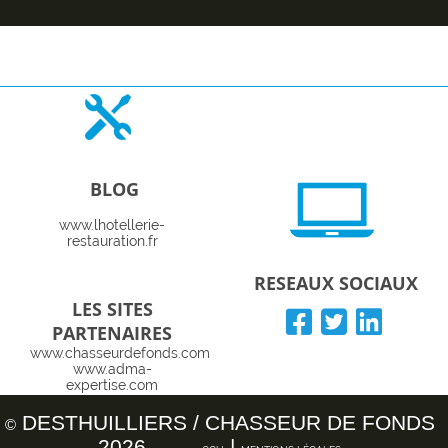
BLOG
www.lhotellerie-
restauration.fr
RESEAUX SOCIAUX
LES SITES
PARTENAIRES
www.chasseurdefonds.com
www.adma-
expertise.com
www.coachomnium.com
www.logishotels.com
DESTHUILLIERS / CHASSEUR DE FONDS
©
www.reactise.com
2026
|