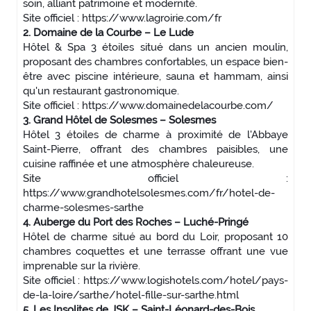
soin, alliant patrimoine et modernité.
Site officiel : https://www.lagroirie.com/fr
2. Domaine de la Courbe – Le Lude
Hôtel & Spa 3 étoiles situé dans un ancien moulin,
proposant des chambres confortables, un espace bien-
être avec piscine intérieure, sauna et hammam, ainsi
qu'un restaurant gastronomique.
Site officiel : https://www.domainedelacourbe.com/
3. Grand Hôtel de Solesmes – Solesmes
Hôtel 3 étoiles de charme à proximité de l'Abbaye
Saint-Pierre, offrant des chambres paisibles, une
cuisine raffinée et une atmosphère chaleureuse.
Site officiel :
https://www.grandhotelsolesmes.com/fr/hotel-de-
charme-solesmes-sarthe
4. Auberge du Port des Roches – Luché-Pringé
Hôtel de charme situé au bord du Loir, proposant 10
chambres coquettes et une terrasse offrant une vue
imprenable sur la rivière.
Site officiel : https://www.logishotels.com/hotel/pays-
de-la-loire/sarthe/hotel-fille-sur-sarthe.html
5. Les Insolites de JSK – Saint-Léonard-des-Bois