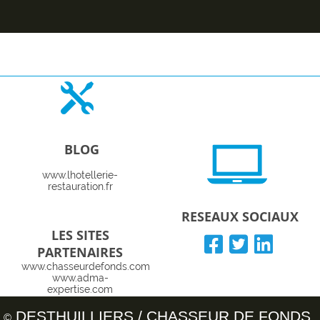
BLOG
www.lhotellerie-
restauration.fr
RESEAUX SOCIAUX
LES SITES
PARTENAIRES
www.chasseurdefonds.com
www.adma-
expertise.com
www.coachomnium.com
www.logishotels.com
DESTHUILLIERS / CHASSEUR DE FONDS
©