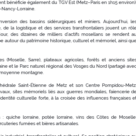
ent bénéficie également du TGV Est (Metz–Paris en 1h15 environ)
z-Nancy-Lorraine.
rsion des bassins sidérurgiques et miniers. Aujourd’hui, le
 de la logistique et des services transfrontaliers jouent un rôl
 jour, des dizaines de milliers d’actifs mosellans se rendent a
utour du patrimoine historique, culturel et mémoriel, ainsi qu
 (Moselle, Sarre), plateaux agricoles, forêts et anciens site
aine et le Parc naturel régional des Vosges du Nord (partagé ave
 de moyenne montagne.
cathédrale Saint-Étienne de Metz et son Centre Pompidou-Metz
évaux, sites mémoriels liés aux guerres mondiales, faïencerie d
ntité culturelle forte, à la croisée des influences françaises e
 : quiche lorraine, potée lorraine, vins des Côtes de Moselle
arcuteries fumées et bières artisanales.