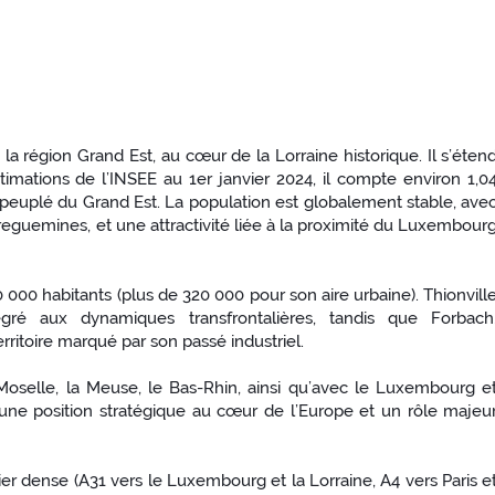
a région Grand Est, au cœur de la Lorraine historique. Il s’éten
timations de l’INSEE au 1er janvier 2024, il compte environ 1,0
us peuplé du Grand Est. La population est globalement stable, ave
eguemines, et une attractivité liée à la proximité du Luxembour
000 habitants (plus de 320 000 pour son aire urbaine). Thionvill
gré aux dynamiques transfrontalières, tandis que Forbach
ritoire marqué par son passé industriel.
Moselle, la Meuse, le Bas-Rhin, ainsi qu’avec le Luxembourg e
re une position stratégique au cœur de l’Europe et un rôle majeu
ier dense (A31 vers le Luxembourg et la Lorraine, A4 vers Paris e