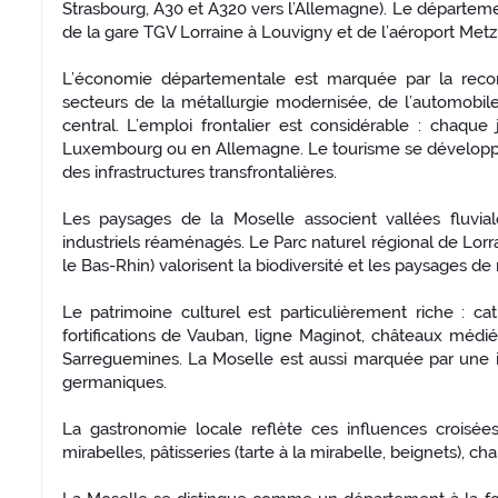
Strasbourg, A30 et A320 vers l’Allemagne). Le départem
de la gare TGV Lorraine à Louvigny et de l’aéroport Met
L’économie départementale est marquée par la reconve
secteurs de la métallurgie modernisée, de l’automobile,
central. L’emploi frontalier est considérable : chaque
Luxembourg ou en Allemagne. Le tourisme se développe a
des infrastructures transfrontalières.
Les paysages de la Moselle associent vallées fluviales
industriels réaménagés. Le Parc naturel régional de Lorr
le Bas-Rhin) valorisent la biodiversité et les paysages
Le patrimoine culturel est particulièrement riche : 
fortifications de Vauban, ligne Maginot, châteaux médi
Sarreguemines. La Moselle est aussi marquée par une ide
germaniques.
La gastronomie locale reflète ces influences croisées
mirabelles, pâtisseries (tarte à la mirabelle, beignets), ch