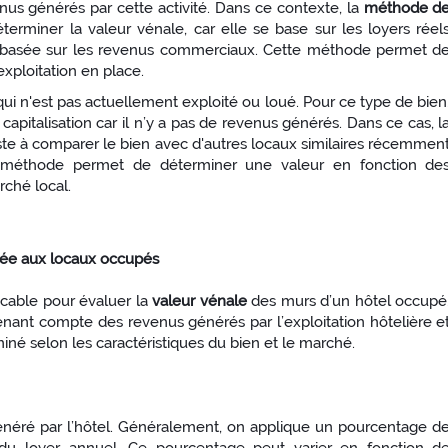
nus générés par cette activité. Dans ce contexte, la
méthode d
erminer la valeur vénale, car elle se base sur les loyers réel
ve basée sur les revenus commerciaux. Cette méthode permet d
exploitation en place.
n qui n'est pas actuellement exploité ou loué. Pour ce type de bien
apitalisation car il n’y a pas de revenus générés. Dans ce cas, l
siste à comparer le bien avec d'autres locaux similaires récemmen
e méthode permet de déterminer une valeur en fonction de
rché local.
ptée aux locaux occupés
icable pour évaluer la
valeur vénale
des murs d’un hôtel occupé
 tenant compte des revenus générés par l’exploitation hôtelière e
miné selon les caractéristiques du bien et le marché.
s généré par l’hôtel. Généralement, on applique un pourcentage d