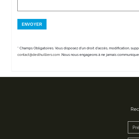
* Champs Obligatoires. Vous disposez d'un droit d'accès, modification, suppr
contact@desthuilliers.com
.Nous nous engageons à ne jamais communiquer 
Rece