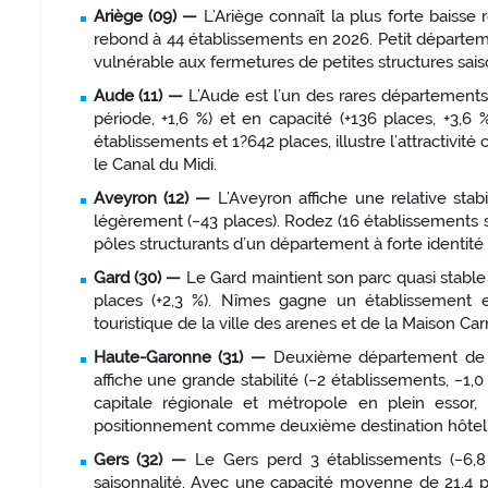
Ariège (09) —
L’Ariège connaît la plus forte baisse 
rebond à 44 établissements en 2026. Petit départeme
vulnérable aux fermetures de petites structures sais
Aude (11) —
L’Aude est l’un des rares départements
période, +1,6 %) et en capacité (+136 places, +3,
établissements et 1?642 places, illustre l’attractivi
le Canal du Midi.
Aveyron (12) —
L’Aveyron affiche une relative stab
légèrement (−43 places). Rodez (16 établissements st
pôles structurants d’un département à forte identité
Gard (30) —
Le Gard maintient son parc quasi stable 
places (+2,3 %). Nîmes gagne un établissement 
touristique de la ville des arenes et de la Maison Car
Haute-Garonne (31) —
Deuxième département de l
affiche une grande stabilité (−2 établissements, −1,0
capitale régionale et métropole en plein essor,
positionnement comme deuxième destination hôteliè
Gers (32) —
Le Gers perd 3 établissements (−6,8 %
saisonnalité. Avec une capacité moyenne de 21,4 p