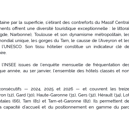
ine par la superficie, s’étirant des contreforts du Massif Centra
ts offrent une diversité touristique exceptionnelle : le littora
 Agde, Narbonne), Toulouse et son dynamisme métropolitain, le
ondial unique, les gorges du Tarn, le causse de l’Aveyron et le
l’UNESCO. Son tissu hôtelier constitue un indicateur clé d
ire.
e l’INSEE issues de l’enquête mensuelle de fréquentation de
ue année, au 1er janvier, l’ensemble des hôtels classés et no
s consécutifs — 2024, 2025 et 2026 — et couvrent les treiz
n (12), Gard (30), Haute-Garonne (31), Gers (32), Hérault (34), Lo
tales (66), Tarn (81) et Tarn-et-Garonne (82). Ils permettent d
la capacité d’accueil et du positionnement en gamme du par