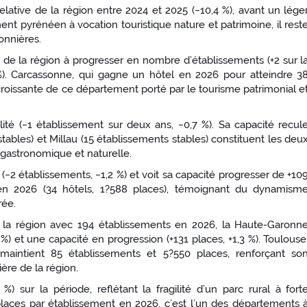
relative de la région entre 2024 et 2025 (−10,4 %), avant un lége
nt pyrénéen à vocation touristique nature et patrimoine, il rest
onnières.
 de la région à progresser en nombre d’établissements (+2 sur l
6 %). Carcassonne, qui gagne un hôtel en 2026 pour atteindre 3
té croissante de ce département porté par le tourisme patrimonial e
ilité (−1 établissement sur deux ans, −0,7 %). Sa capacité recul
ables) et Millau (15 établissements stables) constituent les deu
 gastronomique et naturelle.
(−2 établissements, −1,2 %) et voit sa capacité progresser de +10
en 2026 (34 hôtels, 1?588 places), témoignant du dynamism
rée.
a région avec 194 établissements en 2026, la Haute-Garonn
 %) et une capacité en progression (+131 places, +1,3 %). Toulouse
 maintient 85 établissements et 5?550 places, renforçant so
re de la région.
) sur la période, reflétant la fragilité d’un parc rural à fort
laces par établissement en 2026, c’est l’un des départements 