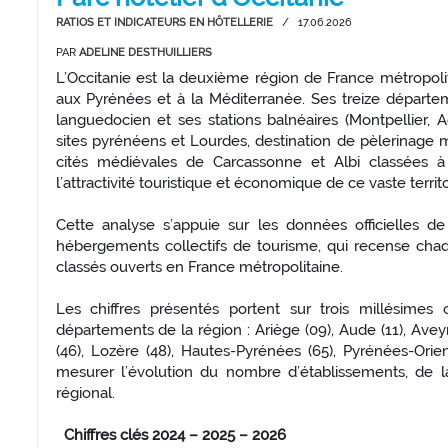
RATIOS ET INDICATEURS EN HÔTELLERIE
/
17.06.2026
PAR
ADELINE DESTHUILLIERS
L’Occitanie est la deuxième région de France métropolita
aux Pyrénées et à la Méditerranée. Ses treize départemen
languedocien et ses stations balnéaires (Montpellier,
sites pyrénéens et Lourdes, destination de pèlerinage m
cités médiévales de Carcassonne et Albi classées à 
l’attractivité touristique et économique de ce vaste territo
Cette analyse s’appuie sur les données officielles d
hébergements collectifs de tourisme, qui recense chaq
classés ouverts en France métropolitaine.
Les chiffres présentés portent sur trois millésime
départements de la région : Ariège (09), Aude (11), Aveyro
(46), Lozère (48), Hautes-Pyrénées (65), Pyrénées-Orien
mesurer l’évolution du nombre d’établissements, de 
régional.
Chiffres clés 2024 – 2025 – 2026