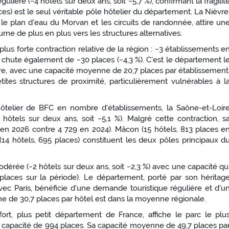
ulière (−4 hôtels sur deux ans, soit −5,7 %), confirmant la fragilit
ces) est le seul véritable pôle hôtelier du département. La Nièvre
e plan d'eau du Morvan et les circuits de randonnée, attire un
ne de plus en plus vers les structures alternatives.
lus forte contraction relative de la région : −3 établissements e
é chute également de −30 places (−4,3 %). C'est le département l
ère, avec une capacité moyenne de 20,7 places par établissement
ites structures de proximité, particulièrement vulnérables à l
telier de BFC en nombre d'établissements, la Saône-et-Loir
 hôtels sur deux ans, soit −5,1 %). Malgré cette contraction, s
s en 2026 contre 4 729 en 2024). Mâcon (15 hôtels, 813 places e
(14 hôtels, 695 places) constituent les deux pôles principaux d
érée (−2 hôtels sur deux ans, soit −2,3 %) avec une capacité qu
 places sur la période). Le département, porté par son héritag
vec Paris, bénéficie d'une demande touristique régulière et d'u
e de 30,7 places par hôtel est dans la moyenne régionale.
fort, plus petit département de France, affiche le parc le plu
e capacité de 994 places. Sa capacité moyenne de 49,7 places pa