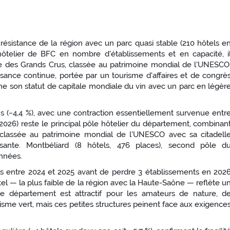
 résistance de la région avec un parc quasi stable (210 hôtels e
ôtelier de BFC en nombre d'établissements et en capacité, i
e des Grands Crus, classée au patrimoine mondial de l'UNESCO
ssance continue, portée par un tourisme d'affaires et de congrè
me son statut de capitale mondiale du vin avec un parc en légèr
s (−4,4 %), avec une contraction essentiellement survenue entr
2026) reste le principal pôle hôtelier du département, combinan
le, classée au patrimoine mondial de l'UNESCO avec sa citadell
issante. Montbéliard (8 hôtels, 476 places), second pôle d
années.
ls entre 2024 et 2025 avant de perdre 3 établissements en 202
el — la plus faible de la région avec la Haute-Saône — reflète u
. Le département est attractif pour les amateurs de nature, d
isme vert, mais ces petites structures peinent face aux exigence