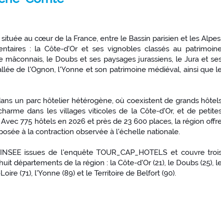
tuée au cœur de la France, entre le Bassin parisien et les Alpes
ntaires : la Côte-d'Or et ses vignobles classés au patrimoin
 mâconnais, le Doubs et ses paysages jurassiens, le Jura et se
allée de l'Ognon, l'Yonne et son patrimoine médiéval, ainsi que l
 dans un parc hôtelier hétérogène, où coexistent de grands hôtel
harme dans les villages viticoles de la Côte-d'Or, et de petite
 Avec 775 hôtels en 2026 et près de 23 600 places, la région offr
posée à la contraction observée à l'échelle nationale.
e l'INSEE issues de l'enquête TOUR_CAP_HOTELS et couvre troi
it départements de la région : la Côte-d'Or (21), le Doubs (25), l
oire (71), l'Yonne (89) et le Territoire de Belfort (90).