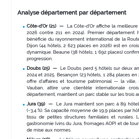
Analyse département par département
Côte-d'Or (21) —
La Côte-d'Or affiche la meilleure
2026 contre 211 en 2024). Premier département h
bénéficie du rayonnement international de la Rout
Dijon (44 hôtels, 2 623 places en 2026) est en croi
dynamique. Beaune (38 hôtels, 1 692 places) confir
progression.
Doubs (25) —
Le Doubs perd 5 hôtels sur deux an
2024 et 2025. Besançon (23 hôtels, 1 284 places en 
offre d'affaires et tourisme patrimonial — la vil
Vauban, attire une clientèle internationale cro
département, maintient un parc stable sur les trois 
Jura (39) —
Le Jura maintient son parc à 89 hôte
(−3,4 %). Sa capacité moyenne de 19,9 places par hôt
tissu de petites structures familiales et rurales
gastronomie (vins du Jura, fromages AOP) et de tour
de mise aux normes.