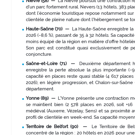
Nièvre (58) —
La Nièvre poursuit une contraction rég
d'un parc fortement rural. Nevers (13 hôtels, 383 pla
dont l'économie touristique repose notamment sur l
clientèle de pleine nature dont l'hébergement se tour
Haute-Saône (70) —
La Haute-Saône enregistre la p
2026 (−8,6 %), passant de 35 à 32 hôtels. Sa capacit
moins équipé de la région en matière d'offre hôteli
Son parc est constitué quasi exclusivement de pet
conjoncture.
Saône-et-Loire (71) —
Deuxième département hô
enregistre la perte absolue la plus importante (−9
capacité en places reste quasi stable (4 617 place
2026), en légère progression, et Chalon-sur-Saône 
département.
Yonne (89) —
L'Yonne présente une contraction mod
se maintient bien (2 578 places en 2026, soit +16
médiéval (Auxerre, Vézelay, Sens) et sa proximité a
profil de clientèle en week-end. Sa capacité moyenn
Territoire de Belfort (90) —
Le Territoire de Bel
concentré de la région : 20 hôtels en 2026 pour un