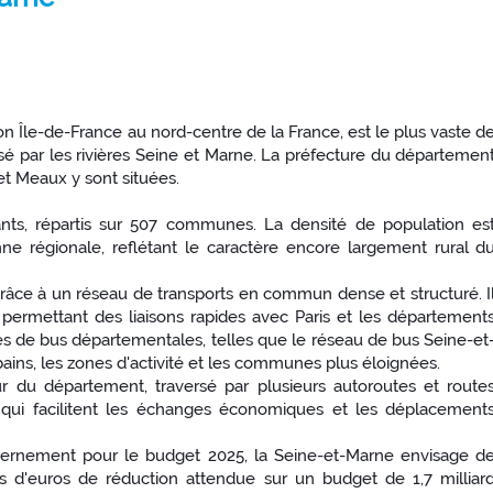
n Île-de-France au nord-centre de la France, est le plus vaste d
rsé par les rivières Seine et Marne. La préfecture du départemen
t Meaux y sont situées.
nts, répartis sur 507 communes. La densité de population es
ne régionale, reflétant le caractère encore largement rural d
grâce à un réseau de transports en commun dense et structuré. I
, permettant des liaisons rapides avec Paris et les département
nes de bus départementales, telles que le réseau de bus Seine-et
ains, les zones d'activité et les communes plus éloignées.
ur du département, traversé par plusieurs autoroutes et route
ne), qui facilitent les échanges économiques et les déplacement
ernement pour le budget 2025, la Seine-et-Marne envisage d
ns d'euros de réduction attendue sur un budget de 1,7 milliar