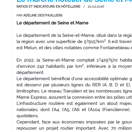
RATIOS ET INDICATEURS EN HÔTELLERIE
/
20.02.2026
PAR
ADELINE DESTHUILLIERS
Le département de Seine et Marne
Le département de la Seine-et-Marne, situé dans la régio
la région avec une superficie de 5?915?km². Il est trave
est Melun, et des villes notables comme Fontainebleau e
En 2022, la Seine-et-Marne comptait 1?429?570 habita
d'environ 242 habitants par km², inférieure à la moyen
département.
Le département bénéficie d'une accessibilité optimale 
est desservi par plusieurs lignes du RER (A, B, D et E)
limitrophes. Le réseau Transilien et les nombreuses lig
Marne Express, assurent la connexion entre les pôles urb
L'infrastructure routière est également un atout maje
nationales, dont l'A4, l'A5, l'A6 et l'A104 (Francilien
quotidiens.
Cependant, face aux économies imposées par le gouv
repousser un projet routier important. Avec 70 millio