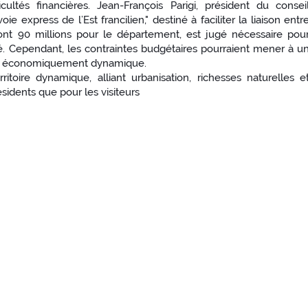
ultés financières. Jean-François Parigi, président du consei
 express de l’Est francilien," destiné à faciliter la liaison entr
ont 90 millions pour le département, est jugé nécessaire pou
ité. Cependant, les contraintes budgétaires pourraient mener à u
ion économiquement dynamique.
itoire dynamique, alliant urbanisation, richesses naturelles e
résidents que pour les visiteurs