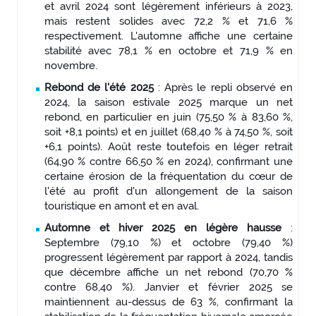
et avril 2024 sont légèrement inférieurs à 2023,
mais restent solides avec 72,2 % et 71,6 %
respectivement. L'automne affiche une certaine
stabilité avec 78,1 % en octobre et 71,9 % en
novembre.
Rebond de l'été 2025
: Après le repli observé en
2024, la saison estivale 2025 marque un net
rebond, en particulier en juin (75,50 % à 83,60 %,
soit +8,1 points) et en juillet (68,40 % à 74,50 %, soit
+6,1 points). Août reste toutefois en léger retrait
(64,90 % contre 66,50 % en 2024), confirmant une
certaine érosion de la fréquentation du cœur de
l'été au profit d'un allongement de la saison
touristique en amont et en aval.
Automne et hiver 2025 en légère hausse
:
Septembre (79,10 %) et octobre (79,40 %)
progressent légèrement par rapport à 2024, tandis
que décembre affiche un net rebond (70,70 %
contre 68,40 %). Janvier et février 2025 se
maintiennent au-dessus de 63 %, confirmant la