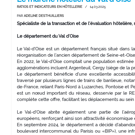
RATIOS ET INDICATEURS EN HÔTELLERIE
/
14.03.2025
PAR
ADELINE DESTHUILLIERS
Spécialiste de la transaction et de l'évaluation hôtelière
Le département du Val d’Oise
Le Val-d'Oise est un département français situé dans la
réorganisation de l'ancien département de Seine-et-Oise,
En 2022, le Val-d'Oise comptait une population estimée
agglomérations incluent Argenteuil, Cergy (siège de la pr
Le département bénéficie d'une excellente accessibilit
traversé par plusieurs lignes de trains de banlieue, nota
de-France, reliant Paris-Nord à Luzarches, Pontoise et 
est un nœud important du réseau, desservie par le RER
complète cette offre, facilitant les déplacements au sei
Le Val-d'Oise abrite également une partie de l'aérop
européens, renforçant ainsi son attractivité économique e
En septembre 2024, le département a décidé d'abandonn
boulevard intercommunal du Parisis ou «BIP»), une infr