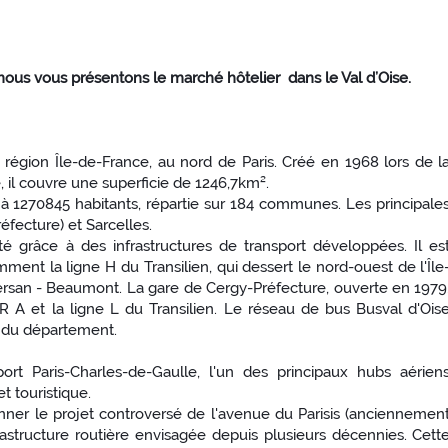
, nous vous présentons le marché hôtelier dans le Val d’Oise.
 région Île-de-France, au nord de Paris. Créé en 1968 lors de l
 il couvre une superficie de 1246,7km².
 à 1270845 habitants, répartie sur 184 communes. Les principale
éfecture) et Sarcelles.
é grâce à des infrastructures de transport développées. Il es
mment la ligne H du Transilien, qui dessert le nord-ouest de l'Île
Persan - Beaumont. La gare de Cergy-Préfecture, ouverte en 1979
 A et la ligne L du Transilien. Le réseau de bus Busval d'Ois
n du département.
ort Paris-Charles-de-Gaulle, l'un des principaux hubs aérien
t touristique.
er le projet controversé de l'avenue du Parisis (anciennemen
astructure routière envisagée depuis plusieurs décennies. Cett